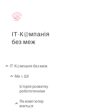
Sk
ІТ-К@мпанія
без меж
ІТ-К@мпанія без меж
Ми & ШІ
Історія розвитку
робототехніки
Як комп’ютер
вчиться