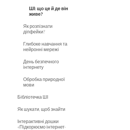
ШІ: що це й де він
живе?
Як розпізнати
діпфейки?
Глибоке навчання та
нейронні мережі
День безпечного
інтернету
Обробка природної
мови
Бібліотечка ШІ
Як шукати, щоб знайти
Інтерактивні дошки
«Підкорюємо інтернет-